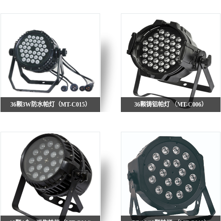
36颗3W防水帕灯（MT-C015）
36颗铸铝帕灯 （MT-C006）